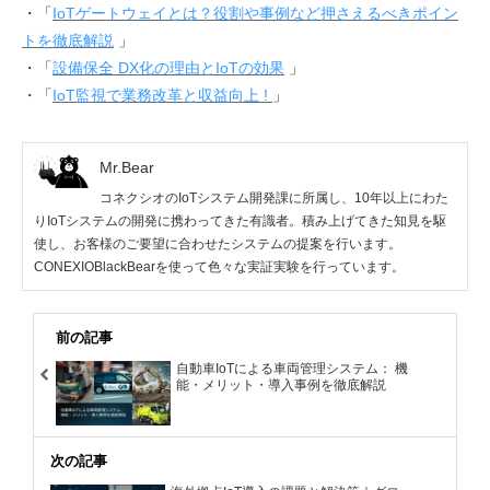
・「
IoTゲートウェイとは？役割や事例など押さえるべきポイン
トを徹底解説
」
・「
設備保全 DX化の理由とIoTの効果
」
・「
IoT監視で業務改革と収益向上 !
」
Mr.Bear
コネクシオのIoTシステム開発課に所属し、10年以上にわた
りIoTシステムの開発に携わってきた有識者。積み上げてきた知見を駆
使し、お客様のご要望に合わせたシステムの提案を行います。
CONEXIOBlackBearを使って色々な実証実験を行っています。
前の記事
自動車IoTによる車両管理システム： 機
能・メリット・導入事例を徹底解説
次の記事