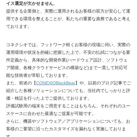
視｜事例｜IoT
イス選定が欠かせません
。
提供する企業側と、実際に運用されるお客様の双方が安心して運
用できる環境を整えることが、私たちの重要な責務であると考え
ております。
コネクシオでは、フットワーク軽くお客様の現場に伺い、実際の
運用環境や状況を的確に把握した上で、不安の払拭につながる要
件定義から、具体的な開発作業(ハードウェア設計、ソフトウェ
ア開発、各種クラウドサービスの構築など)まで一貫して対応可
能な技術者が常駐しております。
また、前述の【
CONEXIOBlackBear
】や、以前のブログ記事でご
紹介した各種ソリューションについても、当社内でしっかりと評
価・検証を行った上でご提供しております。
評価試験用の端末をご用意することはもちろん、それぞれのユー
スケースに合わせた最適なご提案が可能です。
さらに、機器やソフトウェア／アプリケーションについても、お
客様のご要望に沿ったカスタマイズを漏れなく実施しておりま
す。