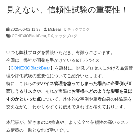
見えない、信頼性試験の重要性！
2025-06-02 11:38
Mr.Bear
テックブログ
CONEXIOBlackBear
DX
テックブログ
いつも弊社ブログを愛読いただき、有難うございます。
今回は、弊社が開発を手がけているIoTデバイス
【
CONEXIOBlackBear
】を題材に、開発プロセスにおける品質管
理や評価試験の重要性についてご紹介いたします。
特に、これらの
デバイス管理を怠ってしまった場合に企業側が直
面しうるリスク
や、それが実際に
お客様へどのような影響を及ぼ
すのかといった点
について、具体的な事例や筆者自身の体験談を
交えながら、わかりやすくお伝えできればと考えております。
本記事が、皆さまのDX推進や、より安全で信頼性の高いシステ
ム構築の一助となれば幸いです。