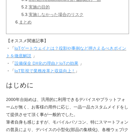
5.2.
実施の目的
5.3.
実施しなかった場合のリスク
6.
まとめ
【オススメ関連記事】
・「
IoTゲートウェイとは？役割や事例など押さえるべきポイン
トを徹底解説
」
・「
設備保全 DX化の理由とIoTの効果
」
・「
IoT監視で業務改革と収益向上 !
」
はじめに
2000年台始めは、汎用的に利用できるデバイスやプラットフォ
ームが無く、お客様の用件に応じ、一品一品カスタムメイドをし
て提供させて頂く事が一般的でした。
筆者自身も感じますが、モバイルパソコン、特にスマートフォン
の普及により、デバイスの小型化(部品の集積化)、各種ウェブ/ク