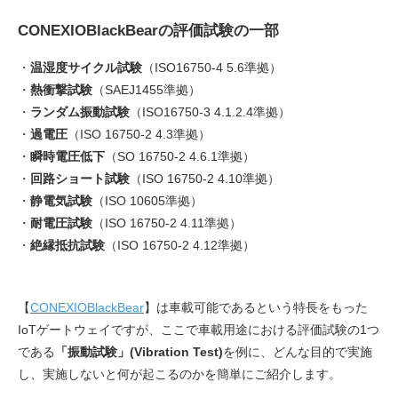
CONEXIOBlackBearの評価試験の一部
・
温湿度サイクル試験
（ISO16750-4 5.6準拠）
・
熱衝撃試験
（SAEJ1455準拠）
・
ランダム振動試験
（ISO16750-3 4.1.2.4準拠）
・
過電圧
（ISO 16750-2 4.3準拠）
・
瞬時電圧低下
（SO 16750-2 4.6.1準拠）
・
回路ショート試験
（ISO 16750-2 4.10準拠）
・
静電気試験
（ISO 10605準拠）
・
耐電圧試験
（ISO 16750-2 4.11準拠）
・
絶縁抵抗試験
（ISO 16750-2 4.12準拠）
【
CONEXIOBlackBear
】は車載可能であるという特長をもった
IoTゲートウェイですが、ここで車載用途における評価試験の1つ
である
「振動試験」(Vibration Test)
を例に、どんな目的で実施
し、実施しないと何が起こるのかを簡単にご紹介します。