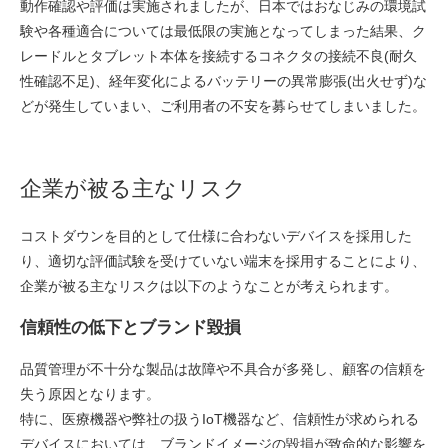
動作確認や評価は実施されましたが、日本ではおなじみの環境試
験や各種適合については最低限の実施となってしまった結果、ク
レードルとタブレット本体を接続するコネクタの接続不良(耐久
性確認不足)、経年変化によるバッテリーの異常膨張(出火せず)な
どが発生していまい、ご利用者の不安を募らせてしまいました。
企業が被る主なリスク
コストダウンを目的として仕様に合わないデバイスを採用した
り、適切な評価試験を受けていない端末を採用することにより、
企業が被る主なリスクは以下のようなことが考えられます。
信頼性の低下とブランド毀損
品質管理が不十分な製品は故障や不具合が多発し、顧客の信頼を
失う原因となります。
特に、医療機器や弊社の扱うIoT機器など、信頼性が求められる
デバイスにおいては、ブランドイメージの毀損が致命的な影響を