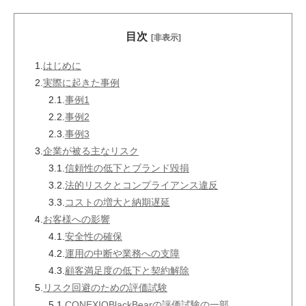
目次
[非表示]
1.
はじめに
2.
実際に起きた事例
2.1.
事例1
2.2.
事例2
2.3.
事例3
3.
企業が被る主なリスク
3.1.
信頼性の低下とブランド毀損
3.2.
法的リスクとコンプライアンス違反
3.3.
コストの増大と納期遅延
4.
お客様への影響
4.1.
安全性の確保
4.2.
運用の中断や業務への支障
4.3.
顧客満足度の低下と契約解除
5.
リスク回避のための評価試験
5.1.
CONEXIOBlackBearの評価試験の一部