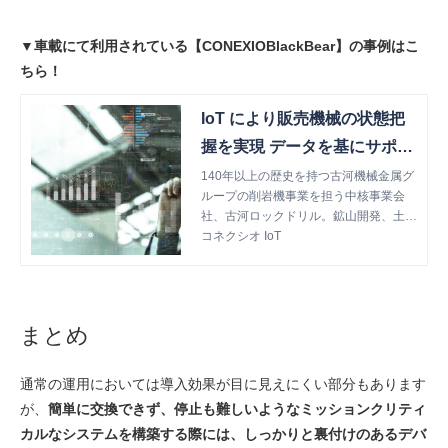
▼車載にて利用されている【CONEXIOBlackBear】の事例はこ
ちら！
IoT により販売機械の状態把
握を実現 データを基にサポー
トの充実と新たな 事業展開を
140年以上の歴史を持つ古河機械金属グ
ループの削岩機事業を担う中核事業会
推進（古河ロックドリル様）
社、古河ロックドリル。鉱山開発、土
木、建設で活躍するブラストホールドリ
コネクシオ IoT
ル、油圧ブレーカ、油圧圧砕機などの削
岩機分野と、トンネル掘削機（ドリルジ
ャンボなど）分野で100ヶ国以上へ輸出
するグローバルのトップメーカーとして
まとめ
事業を展開しています。グループ全社で
マーケティング経営を目指す中、同社は
コネクシオIoTソリューションを活用し
通常の運用においては導入効果が目に見えにくい部分もあります
た販売機械の状態把握と、そのデータを
が、
簡単に交換できず、停止も難しいようなミッションクリティ
用いた新たなサブスクリプション型のサ
カルなシステムを構築する際には、しっかりと裏付けのあるデバ
ービス提供を推進しています。｜遠隔監