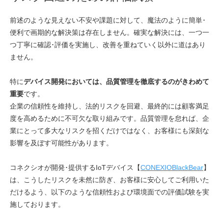
前述のような見えない不安や課題に対して、魔法のように簡単･
便利で画期的な解決策は存在しません。確実な解決には、一つ一
つ丁寧に確認･評価を実施し、改善を重ねていく以外に道はあり
ません。
特に
デバイス開発においては、品質管理を徹底するのがきわめて
重要
です。
企業の信頼性を維持し、法的リスクを回避、最終的には顧客満足
度を高めるために不可欠な取り組みです。品質管理を怠れば、企
業にとって多大なリスクを招くだけではなく、お客様にも深刻な
影響を及ぼす可能性があります。
コネクシオが開発･提供するIoTデバイス【
CONEXIOBlackBear
】
は、こうしたリスクを未然に防ぎ、お客様に安心してご利用いた
だけるよう、以下のような信頼性および環境面での評価試験を実
施しております。