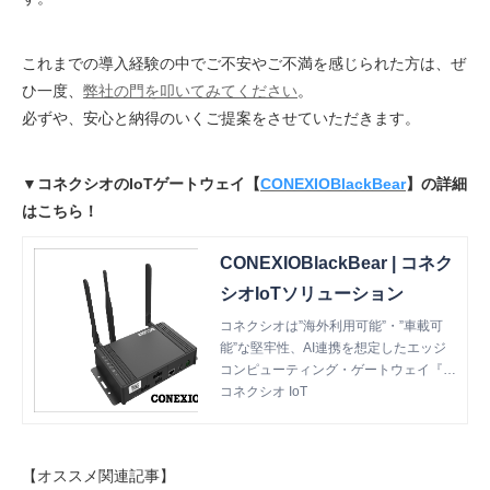
これまでの導入経験の中でご不安やご不満を感じられた方は、ぜ
ひ一度、
弊社の門を叩いてみてください
。
必ずや、安心と納得のいくご提案をさせていただきます。
▼コネクシオのIoTゲートウェイ【
CONEXIOBlackBear
】の詳細
はこちら！
CONEXIOBlackBear | コネク
シオIoTソリューション
コネクシオは”海外利用可能”・”車載可
能”な堅牢性、AI連携を想定したエッジ
コンピューティング・ゲートウェイ『C
ONEXIOBlackBear』を開発しました。I
コネクシオ IoT
oTゲートウェイ｜エッジコンピューテ
ィング｜海外利用｜車載利用｜コネクシ
オブラックベア
【オススメ関連記事】