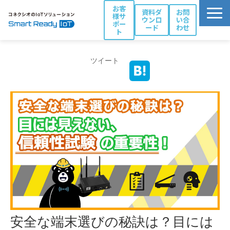
お客
資料ダ
お問
様サ
ウンロ
い合
ポー
ード
わせ
ト
活用シーン別ソリューション一覧
ツイート
コネクシオIoTの強み
製品・サービス
導入事例
ブログ
お役立ち資料
パートナー一覧
安全な端末選びの秘訣は？目には