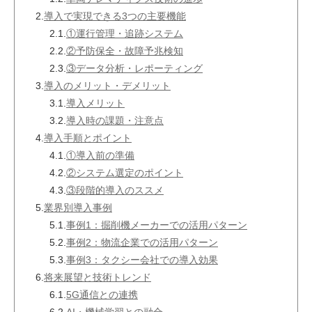
2.
導入で実現できる3つの主要機能
2.1.
①運行管理・追跡システム
2.2.
②予防保全・故障予兆検知
2.3.
③データ分析・レポーティング
3.
導入のメリット・デメリット
3.1.
導入メリット
3.2.
導入時の課題・注意点
4.
導入手順とポイント
4.1.
①導入前の準備
4.2.
②システム選定のポイント
4.3.
③段階的導入のススメ
5.
業界別導入事例
5.1.
事例1：掘削機メーカーでの活用パターン
5.2.
事例2：物流企業での活用パターン
5.3.
事例3：タクシー会社での導入効果
6.
将来展望と技術トレンド
6.1.
5G通信との連携
6.2.
AI・機械学習との融合