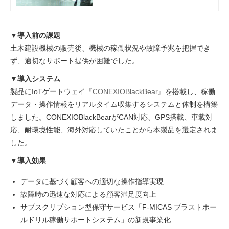
ル、油圧ブレーカ、油圧圧砕機などの削
岩機分野と、トンネル掘削機（ドリルジ
ャンボなど）分野で100ヶ国以上へ輸出
▼導入前の課題
するグローバルのトップメーカーとして
土木建設機械の販売後、機械の稼働状況や故障予兆を把握でき
事業を展開しています。グループ全社で
マーケティング経営を目指す中、同社は
ず、適切なサポート提供が困難でした。
コネクシオIoTソリューションを活用し
▼導入システム
た販売機械の状態把握と、そのデータを
用いた新たなサブスクリプション型のサ
製品にIoTゲートウェイ『
CONEXIOBlackBear
』を搭載し、稼働
ービス提供を推進しています。｜遠隔監
データ・操作情報をリアルタイム収集するシステムと体制を構築
視｜事例｜IoT
しました。CONEXIOBlackBearが
CAN対応、GPS搭載、車載対
応、耐環境性能、海外対応していたことから本製品を選定されま
した。
▼導入効果
データに基づく顧客への適切な操作指導実現
故障時の迅速な対応による顧客満足度向上
サブスクリプション型保守サービス「F-MICAS ブラストホー
ルドリル稼働サポートシステム」の新規事業化