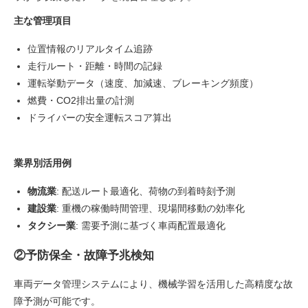
主な管理項目
位置情報のリアルタイム追跡
走行ルート・距離・時間の記録
運転挙動データ（速度、加減速、ブレーキング頻度）
燃費・CO2排出量の計測
ドライバーの安全運転スコア算出
業界別活用例
物流業
: 配送ルート最適化、荷物の到着時刻予測
建設業
: 重機の稼働時間管理、現場間移動の効率化
タクシー業
: 需要予測に基づく車両配置最適化
②予防保全・故障予兆検知
車両データ管理システムにより、機械学習を活用した高精度な故
障予測が可能です。