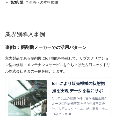
第3段階
: 全車両への本格展開
業界別導入事例
事例1：掘削機メーカーでの活用パターン
主力製品である掘削機にIoT機能を搭載して、サブスクリプショ
ン型の修理・メンテナンスサービスを立ち上げた古河ロックドリ
ル株式会社さまの事例を紹介します。
IoT により販売機械の状態把
握を実現 データを基にサポー
トの充実と新たな 事業展開を
140年以上の歴史を持つ古河機械金属グ
ループの削岩機事業を担う中核事業会
推進（古河ロックドリル様）
社、古河ロックドリル。鉱山開発、土
木、建設で活躍するブラストホールドリ
コネクシオ IoT