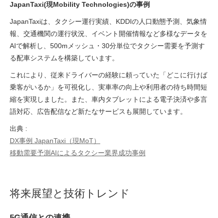
JapanTaxi(現Mobility Technologies)の事例
JapanTaxiは、タクシー運行実績、KDDIの人口動態予測、気象情
報、交通機関の運行状況、イベント開催情報など多様なデータを
AIで解析し、500mメッシュ・30分単位でタクシー需要を予測す
る配車システムを構築しています。
これにより、従来ドライバーの経験に頼っていた「どこに行けば
乗客がいるか」を可視化し、実車率の向上や利用者の待ち時間短
縮を実現しました。また、車内タブレットによる電子決済や多言
語対応、広告配信など新たなサービスも展開しています。
出典 :
DX事例 JapanTaxi（現MoT）
移動需要予測AIによるタクシー業界成功事例
将来展望と技術トレンド
5G通信との連携