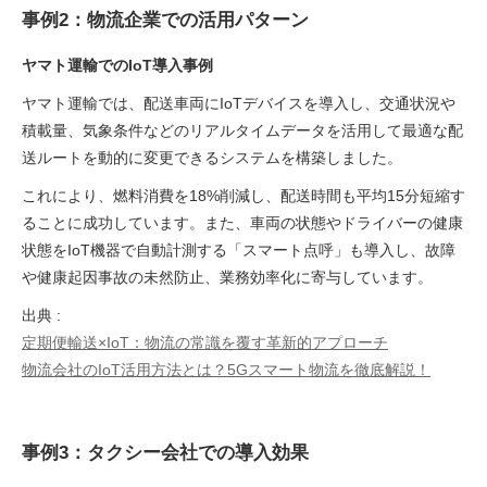
事例2：物流企業での活用パターン
ヤマト運輸でのIoT導入事例
ヤマト運輸では、配送車両にIoTデバイスを導入し、交通状況や
積載量、気象条件などのリアルタイムデータを活用して最適な配
送ルートを動的に変更できるシステムを構築しました。
これにより、燃料消費を18%削減し、配送時間も平均15分短縮す
ることに成功しています。また、車両の状態やドライバーの健康
状態をIoT機器で自動計測する「スマート点呼」も導入し、故障
や健康起因事故の未然防止、業務効率化に寄与しています。
出典 :
定期便輸送×IoT：物流の常識を覆す革新的アプローチ
物流会社のIoT活用方法とは？5Gスマート物流を徹底解説！
事例3：タクシー会社での導入効果