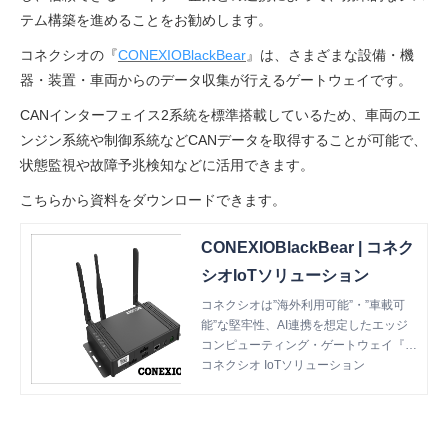
テム構築を進めることをお勧めします。
コネクシオの『
CONEXIOBlackBear
』は、さまざまな設備・機
器・装置・車両からのデータ収集が行えるゲートウェイです。
CANインターフェイス2系統を標準搭載しているため、車両のエ
ンジン系統や制御系統などCANデータを取得することが可能で、
状態監視や故障予兆検知などに活用できます。
こちらから資料をダウンロードできます。
CONEXIOBlackBear | コネク
シオIoTソリューション
コネクシオは”海外利用可能”・”車載可
能”な堅牢性、AI連携を想定したエッジ
コンピューティング・ゲートウェイ『C
ONEXIOBlackBear』を開発しました。I
コネクシオ IoTソリューション
oTゲートウェイ｜エッジコンピューテ
ィング｜海外利用｜車載利用｜コネクシ
オブラックベア