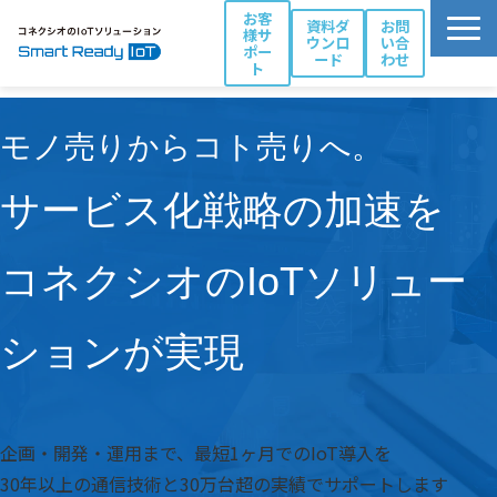
お客
資料ダ
お問
様サ
ウンロ
い合
ポー
ード
わせ
ト
活用シーン別ソリューション一覧
モノ売りからコト売りへ。
コネクシオIoTの強み
製品・サービス
サービス化戦略の加速を
導入事例
ブログ
コネクシオのIoTソリュー
お役立ち資料
ションが実現
パートナー一覧
企画・開発・運用まで、最短1ヶ月でのIoT導入を
30年以上の通信技術と30万台超の実績でサポートします