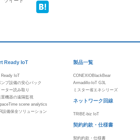
ツイート
t Ready IoT
製品一覧
 Ready IoT
CONEXIOBlackBear
ポンプ設備の安心パック
Armadillo-IoT G3L
メーター読み取り
ミスター省エネシリーズ
装置機器の遠隔監視
ネットワーク回線
ceTime scene analytics
AR設備保全ソリューション
TRIBE-biz IoT
契約約款・仕様書
契約約款・仕様書