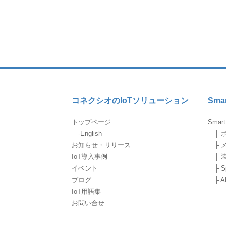
コネクシオのIoTソリューション
Smar
トップページ
Smart
‐English
├ 
お知らせ・リリース
├ 
IoT導入事例
├ 
イベント
├ Spa
ブログ
├ 
IoT用語集
お問い合せ