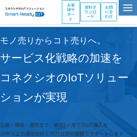
お客
資料ダ
お問
様サ
ウンロ
い合
ポー
ード
わせ
ト
活用シーン別ソリューション一覧
モノ売りからコト売りへ。
コネクシオIoTの強み
製品・サービス
サービス化戦略の加速を
導入事例
ブログ
コネクシオのIoTソリュー
お役立ち資料
ションが実現
パートナー一覧
企画・開発・運用まで、最短1ヶ月でのIoT導入を
30年以上の通信技術と30万台超の実績でサポートします