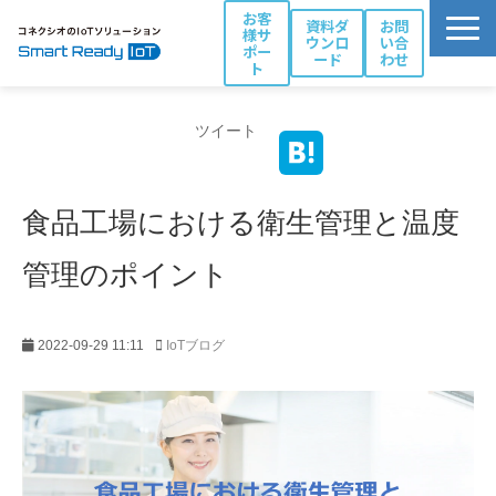
お客
資料ダ
お問
様サ
ウンロ
い合
ポー
ード
わせ
ト
活用シーン別ソリューション一覧
ツイート
コネクシオIoTの強み
製品・サービス
食品工場における衛生管理と温度
導入事例
ブログ
管理のポイント
お役立ち資料
パートナー一覧
2022-09-29 11:11
IoTブログ