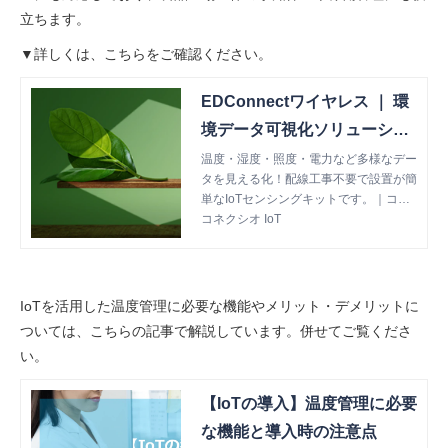
立ちます。
▼詳しくは、こちらをご確認ください。
EDConnectワイヤレス ｜ 環
境データ可視化ソリューショ
ン | コネクシオ株式会社
温度・湿度・照度・電力など多様なデー
タを見える化！配線工事不要で設置が簡
単なIoTセンシングキットです。｜コネ
クシオ株式会社
コネクシオ IoT
IoTを活用した温度管理に必要な機能やメリット・デメリットに
ついては、こちらの記事で解説しています。併せてご覧くださ
い。
【IoTの導入】温度管理に必要
な機能と導入時の注意点