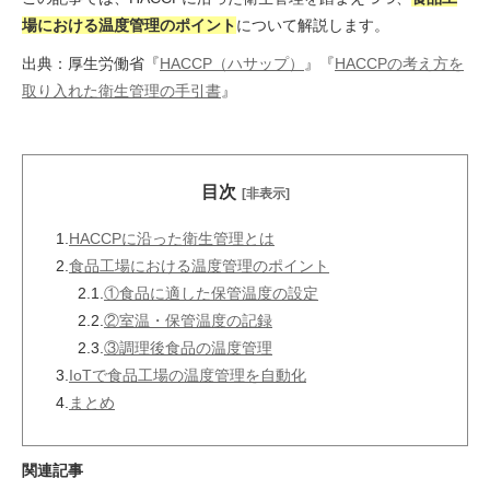
場における温度管理のポイント
について解説します。
出典：厚生労働省『
HACCP（ハサップ）
』『
HACCPの考え方を
取り入れた衛生管理の手引書
』
目次
[非表示]
1.
HACCPに沿った衛生管理とは
2.
食品工場における温度管理のポイント
2.1.
①食品に適した保管温度の設定
2.2.
②室温・保管温度の記録
2.3.
③調理後食品の温度管理
3.
IoTで食品工場の温度管理を自動化
4.
まとめ
関連記事