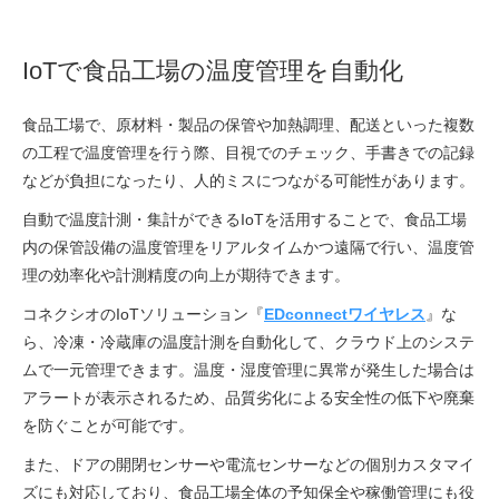
IoTで食品工場の温度管理を自動化
食品工場で、原材料・製品の保管や加熱調理、配送といった複数
の工程で温度管理を行う際、目視でのチェック、手書きでの記録
などが負担になったり、人的ミスにつながる可能性があります。
自動で温度計測・集計ができるIoTを活用することで、食品工場
内の保管設備の温度管理をリアルタイムかつ遠隔で行い、温度管
理の効率化や計測精度の向上が期待できます。
コネクシオのIoTソリューション『
EDconnectワイヤレス
』な
ら、冷凍・冷蔵庫の温度計測を自動化して、クラウド上のシステ
ムで一元管理できます。温度・湿度管理に異常が発生した場合は
アラートが表示されるため、品質劣化による安全性の低下や廃棄
を防ぐことが可能です。
また、ドアの開閉センサーや電流センサーなどの個別カスタマイ
ズにも対応しており、食品工場全体の予知保全や稼働管理にも役