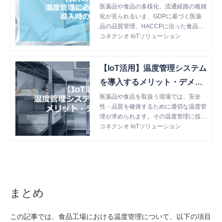
医薬品や食品の多様化、流通経路の複雑
化が見られるいま、GDPに基づく医薬
品の品質管理、HACCPに沿った食品の
衛生管理の重要性が高まっています。そ
コネクシオ IoTソリューション
こで活用が期待されるのがIoTです。こ
の記事では、IoTで温度管理を行うため
に必要な機能と、導入時の注意点につい
【IoT活用】温度管理システム
て解説します。
を導入するメリット・デメリ
ット
医薬品や食品を取扱う現場では、安全
性・品質を確保するために適切な温度管
理が求められます。その温度管理に役立
つ取組みの一つに、IoTを活用した温度
コネクシオ IoTソリューション
管理システムの導入があります。この記
事では、温度管理システムを導入するメ
リット・デメリットについて解説しま
す。
まとめ
この記事では、食品工場における温度管理について、以下の項目