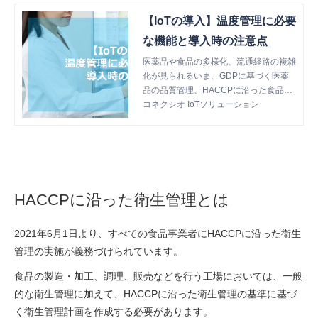
【IoTの導入】温度管理に必要
な機能と導入時の注意点
医薬品や食品の多様化、流通経路の複雑
化が見られるいま、GDPに基づく医薬
品の品質管理、HACCPに沿った食品の
衛生管理の重要性が高まっています。そ
コネクシオ IoTソリューション
こで活用が期待されるのがIoTです。こ
の記事では、IoTで温度管理を行うため
に必要な機能と、導入時の注意点につい
て解説します。
HACCPに沿った衛生管理とは
2021年6月1日より、すべての食品事業者にHACCPに沿った衛生
管理の実施が義務づけられています。
食品の製造・加工、調理、販売などを行う工場においては、一般
的な衛生管理に加えて、HACCPに沿った衛生管理の基準に基づ
く衛生管理計画を作成する必要があります。