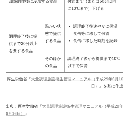
加熱調理後に冷却する食品
付近まで（または60分以内
に10℃まで）下げる
温かい状
調理終了後速やかに保温
態で提供
食缶等に移して保管
調理終了後に提
する食品
食缶に移した時刻を記録
供まで30分以上
を要する食品
そのほか
調理終了後から提供まで10℃
の食品
以下で保管
厚生労働省『
大量調理施設衛生管理マニュアル（平成29年6月16
日）
』を基に作成
出典：厚生労働省『
大量調理施設衛生管理マニュアル（平成29年
6月16日）
』