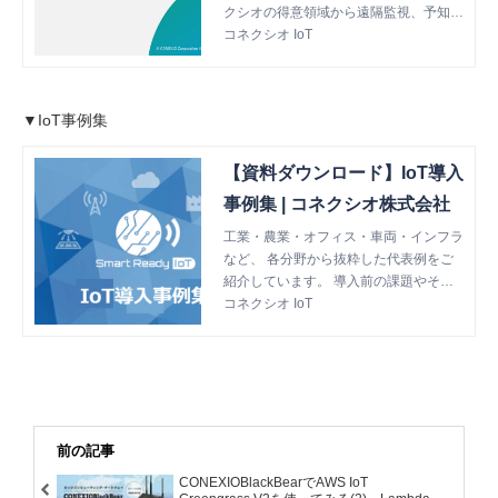
クシオの得意領域から遠隔監視、予知保
全などのソリューション紹介と、事例の
コネクシオ IoT
紹介を1つの資料にまとめました。 コネ
クシオのIoTについて、まずはこちらの
資料からご覧ください。 【掲載内容
▼IoT事例集
（一部）】 ■コネクシオのIoTについて
■各種ソリューションのご紹介 ・予知
保全ソリューション ・遠隔監視ソリ
【資料ダウンロード】IoT導入
ューション ・環境可視化 EDconnect
事例集 | コネクシオ株式会社
ワイヤレス ・受託開発 ■コネクシオ
株式会社のご紹介
工業・農業・オフィス・車両・インフラ
など、 各分野から抜粋した代表例をご
紹介しています。 導入前の課題やそれ
に対してのアプローチ、導入効果をまと
コネクシオ IoT
めておりますので、ぜひご覧ください。
【こんな方におすすめの資料です】 自
社の課題をどう解決すればよいかわから
ない DXやに関する他社の取り組みが知
りたい IoT導入の効果やイメージがわか
ない
前の記事
CONEXIOBlackBearでAWS IoT