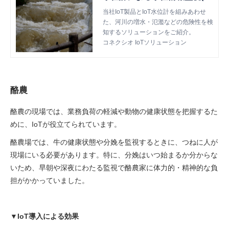
式会社YDKテクノロジーズ 旧
当社IoT製品とIoT水位計を組みあわせ
た、河川の増水・氾濫などの危険性を検
社名：横河電子機器株式会
知するソリューションをご紹介。
社）
コネクシオ IoTソリューション
酪農
酪農の現場では、業務負荷の軽減や動物の健康状態を把握するた
めに、IoTが役立てられています。
酪農場では、牛の健康状態や分娩を監視するときに、つねに人が
現場にいる必要があります。特に、分娩はいつ始まるか分からな
いため、早朝や深夜にわたる監視で酪農家に体力的・精神的な負
担がかかっていました。
▼IoT導入による効果