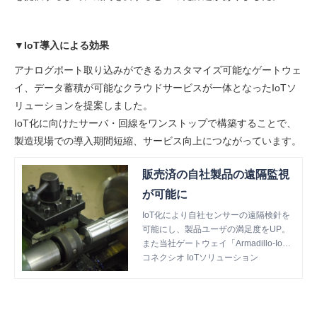
▼IoT導入による効果
アナログポート取り込みができるカスタマイズ可能なゲートウェ
イ、データ蓄積が可能なクラウドサービスが一体となったIoTソ
リューションを提案しました。
IoT化に向けたサーバ・回線をワンストップで構築することで、
製造現場での導入期間短縮、サービス向上につながっています。
販売済の自社製品の遠隔監視
が可能に
IoT化により自社センサーの遠隔検針を
可能にし、製品ユーザの満足度をUP。
また当社ゲートウェイ「Armadillo-IoT
G3L」ならではのカスタマイズも含め、
コネクシオ IoTソリューション
ご要望を実現した事例をご紹介します。