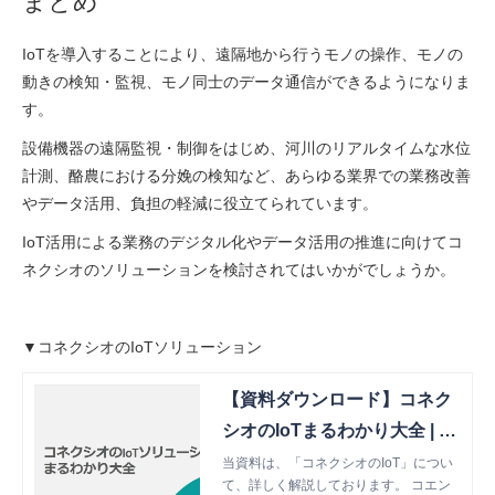
まとめ
IoTを導入することにより、遠隔地から行うモノの操作、モノの
動きの検知・監視、モノ同士のデータ通信ができるようになりま
す。
設備機器の遠隔監視・制御をはじめ、河川のリアルタイムな水位
計測、酪農における分娩の検知など、あらゆる業界での業務改善
やデータ活用、負担の軽減に役立てられています。
IoT活用による業務のデジタル化やデータ活用の推進に向けてコ
ネクシオのソリューションを検討されてはいかがでしょうか。
▼コネクシオのIoTソリューション
【資料ダウンロード】コネク
シオのIoTまるわかり大全 | コ
ネクシオ株式会社
当資料は、「コネクシオのIoT」につい
て、詳しく解説しております。 コエン