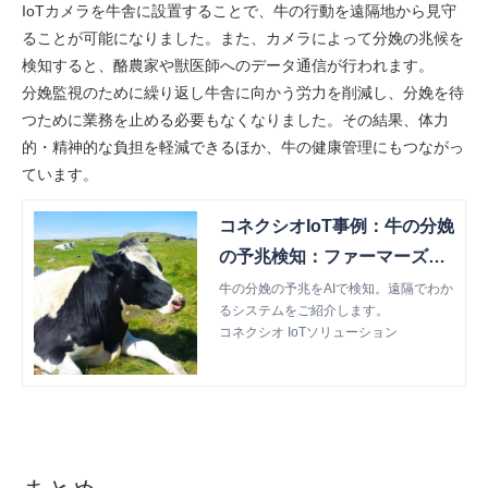
IoTカメラを牛舎に設置することで、牛の行動を遠隔地から見守
ることが可能になりました。また、カメラによって分娩の兆候を
検知すると、酪農家や獣医師へのデータ通信が行われます。
​​​​​​​分娩監視のために繰り返し牛舎に向かう労力を削減し、分娩を待
つために業務を止める必要もなくなりました。その結果、体力
的・精神的な負担を軽減できるほか、牛の健康管理にもつながっ
ています。
コネクシオIoT事例：牛の分娩
の予兆検知：ファーマーズサ
ポート株式会社
牛の分娩の予兆をAIで検知。遠隔でわか
るシステムをご紹介します。
コネクシオ IoTソリューション