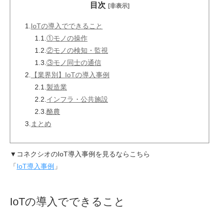
目次
[非表示]
1.
IoTの導入でできること
1.1.
①モノの操作
1.2.
②モノの検知・監視
1.3.
③モノ同士の通信
2.
【業界別】IoTの導入事例
2.1.
製造業
2.2.
インフラ・公共施設
2.3.
酪農
3.
まとめ
▼コネクシオのIoT導入事例を見るならこちら
「
IoT導入事例
」
IoTの導入でできること