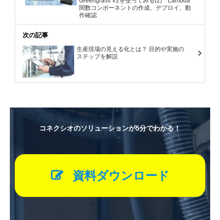
Greengrass V2を使ってみる(2) Lambda
関数コンポーネントの作成、デプロイ、動
作確認
次の記事
生産現場の見える化とは？ 目的や実施の
ステップを解説
コネクシオのソリューションが5分でわかる！
資料ダウンロード