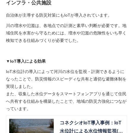
インフラ・公共施設
自治体が主導する防災対策にもIoTが導入されています。
川の増水や氾濫は、各地点での計測と素早い判断が必要です。地
域住民を水害から守るためには、増水や氾濫の危険性をいち早く
検知できる仕組みづくりが必要でした。
▼IoT導入による効果
IoT水位計の導入によって河川の水位を監視・計測できるように
なったことで、防災情報のスピーディな共有と適切な避難体制を
実現しました。
また、収集した水位データをスマートフォンアプリを通じて住民
へ共有する仕組みを構築したことで、地域の防災力強化につなが
っています。
コネクシオIoT導入事例：IoT
水位計による水位情報監視(株