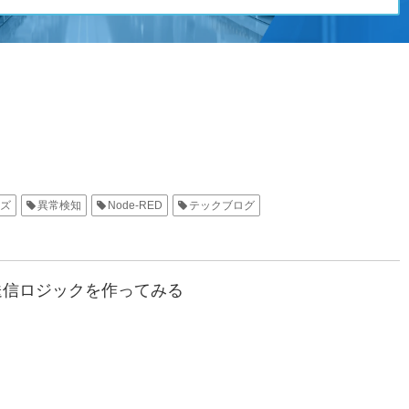
ズ
異常検知
Node-RED
テックブログ
ル送信ロジックを作ってみる