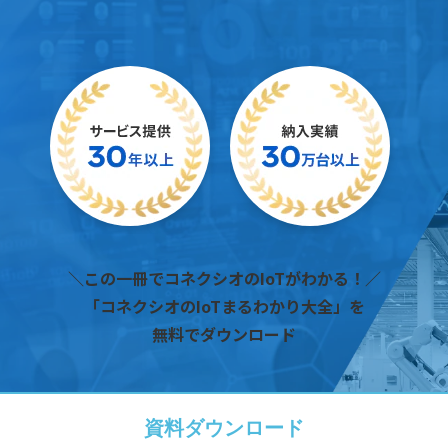
＼この一冊でコネクシオのIoTがわかる！／
「コネクシオのIoTまるわかり大全」を
無料でダウンロード
資料ダウンロード