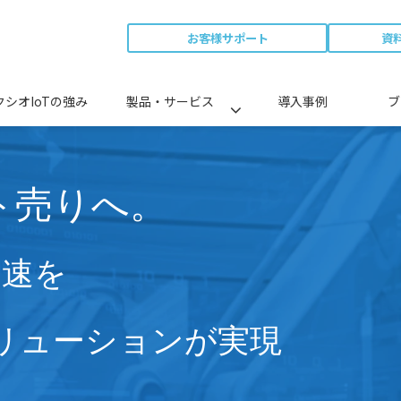
お客様サポート
資
クシオIoTの強み
製品・サービス
導入事例
ブ
ト売りへ。
加速を
ソリューションが実現