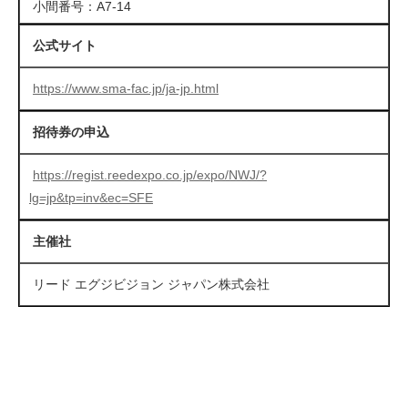
小間番号：A7-14
公式サイト
https://www.sma-fac.jp/ja-jp.html
招待券の申込
https://regist.reedexpo.co.jp/expo/NWJ/?
lg=jp&tp=inv&ec=SFE
主催社
リード エグジビジョン ジャパン株式会社