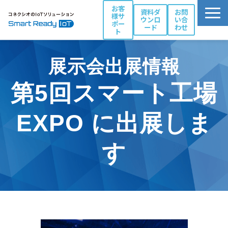
お客
資料ダ
お問
様サ
ウンロ
い合
ポー
ード
わせ
ト
活用シーン別ソリューション一覧
展示会出展情報
コネクシオIoTの強み
第5回スマート工場
製品・サービス
導入事例
EXPO に出展しま
ブログ
お役立ち資料
す
パートナー一覧