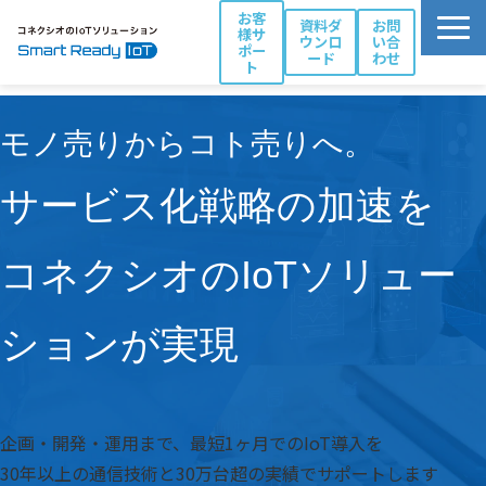
お客
資料ダ
お問
様サ
ウンロ
い合
ポー
ード
わせ
ト
活用シーン別ソリューション一覧
モノ売りからコト売りへ。
コネクシオIoTの強み
製品・サービス
サービス化戦略の加速を
導入事例
ブログ
コネクシオのIoTソリュー
お役立ち資料
ションが実現
パートナー一覧
企画・開発・運用まで、最短1ヶ月でのIoT導入を
30年以上の通信技術と30万台超の実績でサポートします