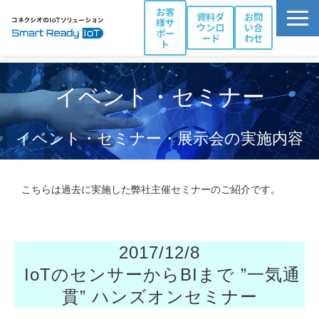
お客
資料ダ
お問
様サ
ウンロ
い合
ポー
ード
わせ
ト
活用シーン別ソリューション一覧
イベント・セミナー
コネクシオIoTの強み
製品・サービス
イベント・セミナー・展示会の実施内容
導入事例
ブログ
こちらは過去に実施した弊社主催セミナーのご紹介です。
お役立ち資料
パートナー一覧
2017/12/8
IoTのセンサーからBIまで ”一気通
貫” ハンズオンセミナー