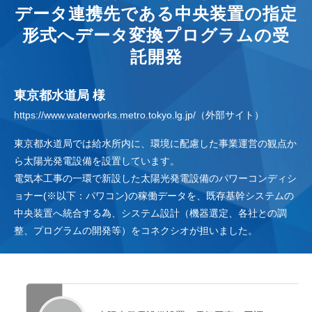
データ連携先である中央装置の指定
形式へデータ変換プログラムの受
託開発
東京都水道局 様
https://www.waterworks.metro.tokyo.lg.jp/
（外部サイト）
東京都水道局では給水所内に、環境に配慮した事業運営の観点か
ら太陽光発電設備を設置しています。
電気本工事の一環で新設した太陽光発電設備のパワーコンディシ
ョナー(※以下：パワコン)の稼働データを、既存基幹システムの
中央装置へ統合する為、システム設計（機器選定、各社との調
整、プログラムの開発等）をコネクシオが担いました。