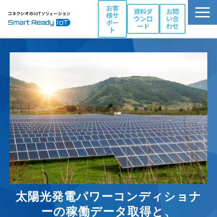
お客
資料ダ
お問
様サ
ウンロ
い合
ポー
ード
わせ
ト
活用シーン別ソリューション一覧
コネクシオIoTの強み
製品・サービス
導入事例
ブログ
お役立ち資料
パートナー一覧
太陽光発電パワーコンディショナ
ーの稼働データ取得と、