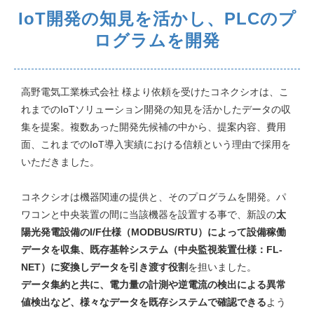
IoT開発の知見を活かし、PLCのプ
ログラムを開発
高野電気工業株式会社 様より依頼を受けたコネクシオは、こ
れまでのIoTソリューション開発の知見を活かしたデータの収
集を提案。複数あった開発先候補の中から、提案内容、費用
面、これまでのIoT導入実績における信頼という理由で採用を
いただきました。
コネクシオは機器関連の提供と、そのプログラムを開発。パ
ワコンと中央装置の間に当該機器を設置する事で、新設の
太
陽光発電設備のI/F仕様（MODBUS/RTU）によって設備稼働
データを収集、既存基幹システム（中央監視装置仕様：FL-
NET）に変換しデータを引き渡す役割
を担いました。
データ集約と共に、電力量の計測や逆電流の検出による異常
値検出など、様々なデータを既存システムで確認できる
よう