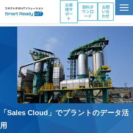
お客
資料ダ
お問
様サ
ウンロ
い合
ポー
ード
わせ
ト
活用シーン別ソリューション一覧
コネクシオIoTの強み
製品・サービス
導入事例
ブログ
お役立ち資料
パートナー一覧
「Sales Cloud」でプラントのデータ活
用