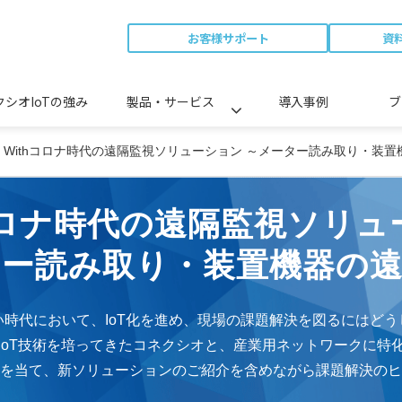
お客様サポート
資
クシオIoTの強み
製品・サービス
導入事例
ブ
】Withコロナ時代の遠隔監視ソリューション ～メーター読み取り・装
hコロナ時代の遠隔監視ソリュ
ター読み取り・装置機器の遠
しい時代において、IoT化を進め、現場の課題解決を図るにはど
IoT技術を培ってきたコネクシオと、産業用ネットワークに特
を当て、新ソリューションのご紹介を含めながら課題解決のヒ