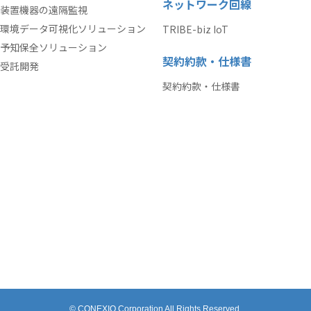
ネットワーク回線
装置機器の遠隔監視
環境データ可視化ソリューション
TRIBE-biz IoT
予知保全ソリューション
契約約款・仕様書
受託開発
契約約款・仕様書
© CONEXIO Corporation All Rights Reserved.