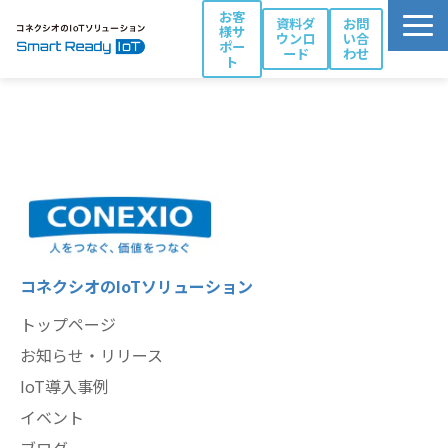
お客
資料ダ
お問
様サ
ウンロ
い合
ポー
ード
わせ
ト
活用シーン別ソリューション一覧
コネクシオIoTの強み
製品・サービス
導入事例
ブログ
お役立ち資料
コネクシオのIoTソリューション
パートナー一覧
トップページ
お知らせ・リリース
IoT導入事例
イベント
ブログ