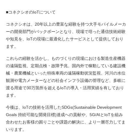
■コネクシオのIoTについて
コネクシオは、20年以上の豊富な経験を持つ大手モバイルメーカ
ーの開発部門がバックボーンとなり、現場で培った通信技術経験
や知見を、IoTの現場に最適化したサービスとして提供しており
ます。
これらの経験を活かし、ものづくりの現場における製造生産機器
の遠隔監視、定期点検・故障予兆、国内外で稼動している建設機
械・農業機械といった特殊車両の遠隔稼動状況監視、河川の水位
観測や電力メーターなどの社会インフラ設備の管理など、多岐に
渡る用途で30万箇所を超えるIoTの導入・活用実績を有しており
ます。
今後は、IoTの技術を活用したSDGs(Sustainable Development
Goals 持続可能な開発目標)達成への貢献や、5G/AIとIoTを組み
合わせたお客様の困りごとや課題の解決に、より一層尽力してま
いります。