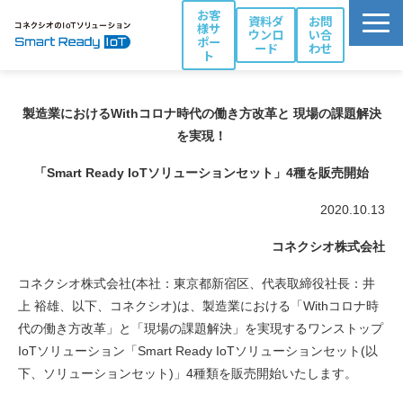
お客
資料ダ
お問
様サ
ウンロ
い合
ポー
ード
わせ
ト
活用シーン別ソリューション一覧
製造業におけるWithコロナ時代の働き方改革と 現場の課題解決
コネクシオIoTの強み
を実現！
製品・サービス
「Smart Ready IoTソリューションセット」4種を販売開始
導入事例
2020.10.13
ブログ
お役立ち資料
コネクシオ株式会社
パートナー一覧
コネクシオ株式会社(本社：東京都新宿区、代表取締役社長：井
上 裕雄、以下、コネクシオ)は、製造業における「Withコロナ時
代の働き方改革」と「現場の課題解決」を実現するワンストップ
IoTソリューション「Smart Ready IoTソリューションセット(以
下、ソリューションセット)」4種類を販売開始いたします。