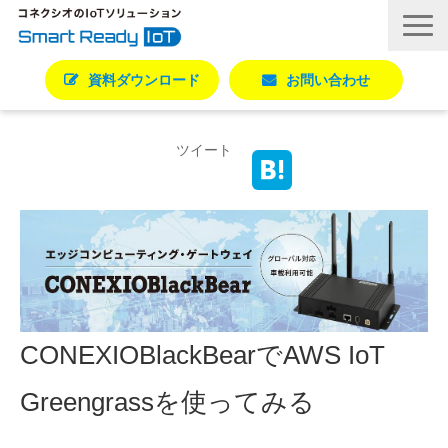
資料ダウンロード
お問い合わせ
活用シーン別ソリューション一覧
ツイート
コネクシオIoTの強み
製品・サービス
導入事例
ブログ
お役立ち資料
パートナー一覧
CONEXIOBlackBearでAWS IoT
Greengrassを使ってみる