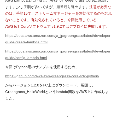
AWS Lambda上に作成し、AWS IoT Greengrass Coreに追加し
ます。少し手順が多いですが、順番通り進めます。
注意が必要な
のは、手順15で、ストリームマネージャーを無効化するのを忘れ
ないことです。有効化されていると、今回使用している
AWS IoT Coreソフトウェア v1.9.2ではデプロイに失敗します。
https://docs.aws.amazon.com/ja_jp/greengrass/latest/developer
guide/create-lambda.html
https://docs.aws.amazon.com/ja_jp/greengrass/latest/developer
guide/config-lambda.html
今回はPython用のサンプルを使用するため、
https://github.com/aws/aws-greengrass-core-sdk-python/
からバージョン1.2.0をPC上にダウンロード、展開し、
Greengrass_HelloWorldというlambda関数をAWS上に作成しま
した。