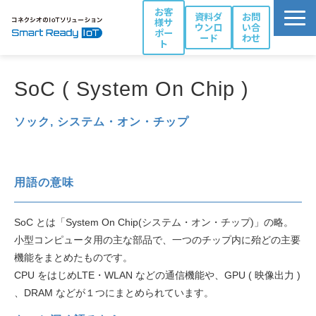
お客
資料ダ
お問
様サ
ウンロ
い合
ポー
ード
わせ
ト
活用シーン別ソリューション一覧
SoC ( System On Chip )
コネクシオIoTの強み
製品・サービス
ソック, システム・オン・チップ
導入事例
ブログ
用語の意味
お役立ち資料
パートナー一覧
SoC とは「System On Chip(システム・オン・チップ)」の略。
小型コンピュータ用の主な部品で、一つのチップ内に殆どの主要
機能をまとめたものです。
CPU をはじめLTE・WLAN などの通信機能や、GPU ( 映像出力 )
、DRAM などが１つにまとめられています。