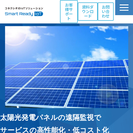
お客
資料ダ
お問
様サ
ウンロ
い合
ポー
ード
わせ
ト
活用シーン別ソリューション一覧
コネクシオIoTの強み
製品・サービス
導入事例
ブログ
お役立ち資料
パートナー一覧
太陽光発電パネルの遠隔監視で
サービスの高性能化・低コスト化