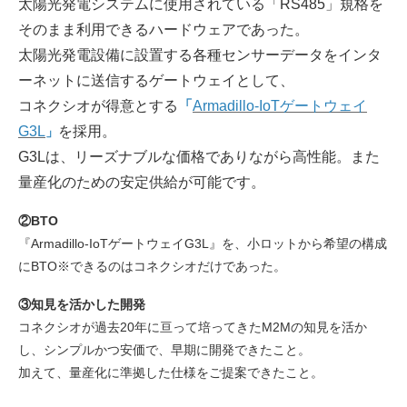
太陽光発電システムに使用されている「RS485」規格を
そのまま利用できるハードウェアであった。
太陽光発電設備に設置する各種センサーデータをインタ
ーネットに送信するゲートウェイとして、
コネクシオが得意とする
「
Armadillo-IoTゲートウェイ
G3L
を採用。
」
G3Lは、リーズナブルな価格でありながら高性能。また
量産化のための安定供給が可能です。
②BTO
『Armadillo-IoTゲートウェイG3L』を、小ロットから希望の構成
にBTO※できるのはコネクシオだけであった。
③知見を活かした開発
コネクシオが過去20年に亘って培ってきたM2Mの知見を活か
し、シンプルかつ安価で、早期に開発できたこと。
加えて、量産化に準拠した仕様をご提案できたこと。